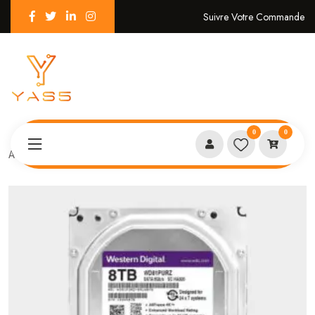
Suivre Votre Commande
0
0
Accueil
Special offer DISQUE DUR 8TO NEUF