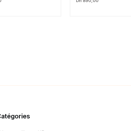
0
Dh
890,00
atégories