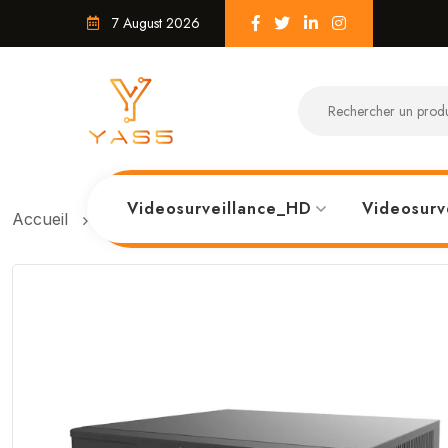
7 August 2026
Videosurveillance_HD
Videosurv
Accueil
Nvr 04ch non POE 4K