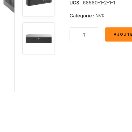
UGS :
68580-1-2-1-1
Catégorie :
NVR
Nvr
-
+
AJOUTE
AJOUTE
04ch
non
POE
4K
quantité(s)