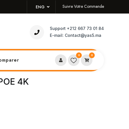
Suivre Votre Commande
ENG
Support
+212 667 73 01 84
E-mail:
Contact@yas5.ma
0
0
omparer
 POE 4K