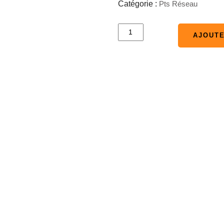
Catégorie :
Pts Réseau
Linksys
AJOUTE
AJOUTE
Wireless-
N300
Router
quantité(s)