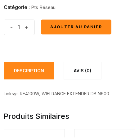
Catégorie :
Pts Réseau
Linksys
-
+
AJOUTER AU PANIER
AJOUTER AU PANIER
RE4100W
quantité(s)
DESCRIPTION
AVIS (0)
Linksys RE4100W, WIFI RANGE EXTENDER DB N600
Produits Similaires