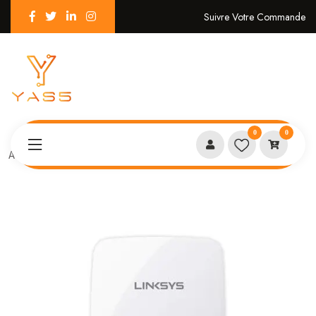
Suivre Votre Commande
0
0
Accueil
Linksys RE4100W