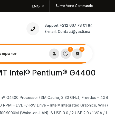
Suivre Votre Commande
ENG
Support
+212 667 73 01 84
E-mail:
Contact@yas5.ma
0
0
omparer
T Intel® Pentium® G4400
um® G4400 Processor (3M Cache, 3.30 GHz), Freedos – 4GB
RPM – DVD+/-RW Drive – Intel® Integrated Graphics, WiFi /
/100/1000M (Wake-on-LAN), 6 USB 3.0 / 2 USB 2.0 / 1 VGA / 1