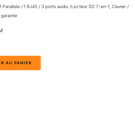
 1 Parallele / 1 RJ45 / 3 ports audio /Lecteur SD 7-en-1, Clavier /
 garantie
M
R AU PANIER
R AU PANIER