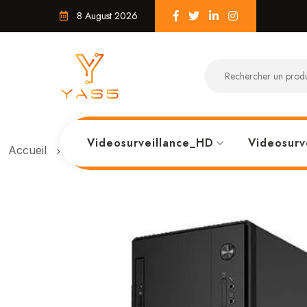
8 August 2026
Videosurveillance_HD
Videosurv
Accueil
Lenovo V520 MT Intel® Pentium® G4400