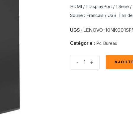
HDMI / 1 DisplayPort / 1 Série /
Sourie : Francais / USB, 1 an de
UGS :
LENOVO-10NK001SF
Catégorie :
Pc Bureau
Lenovo
-
+
AJOUTE
AJOUTE
V520
MT
Intel®
Pentium®
G4400
quantité(s)