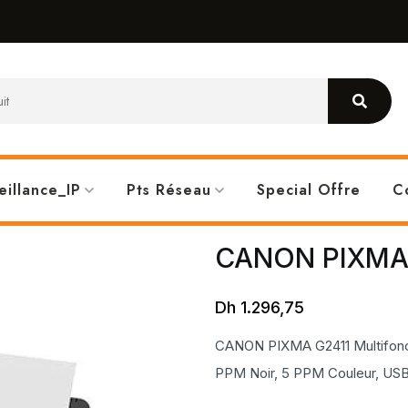
eillance_IP
Pts Réseau
Special Offre
C
CANON PIXMA G
Dh
1.296,75
CANON PIXMA G2411 Multifonct
PPM Noir, 5 PPM Couleur, USB,