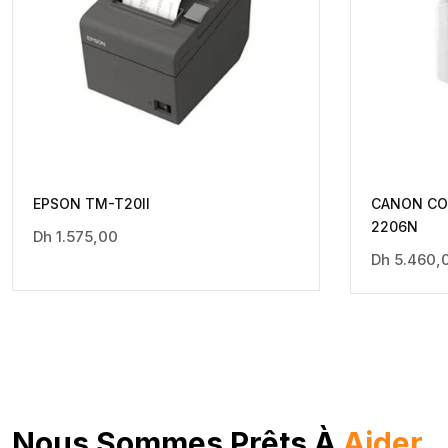
EPSON TM-T20II
CANON CO
2206N
Dh
1.575,00
Dh
5.460,
Nous Sommes Prêts À
Aider