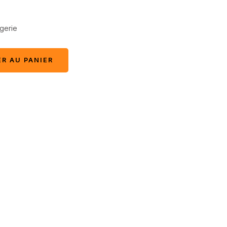
gerie
R AU PANIER
R AU PANIER