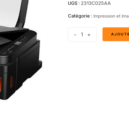
UGS :
2313C025AA
Catégorie :
Impression et Ima
CANON
-
+
AJOUTE
AJOUTE
PIXMA
G2411
Multifonction
quantité(s)