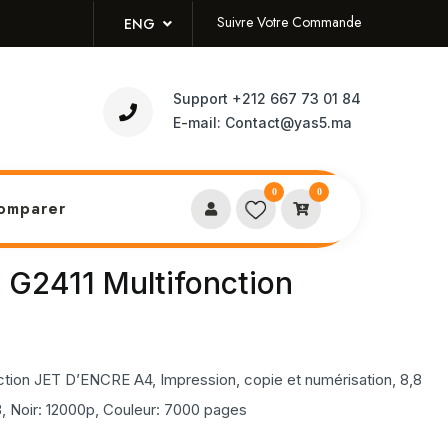
Suivre Votre Commande
ENG
Support
+212 667 73 01 84
E-mail:
Contact@yas5.ma
0
0
omparer
2411 Multifonction
ion JET D’ENCRE A4, Impression, copie et numérisation, 8,8
 Noir: 12000p, Couleur: 7000 pages