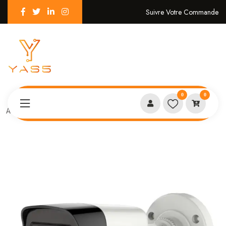
Suivre Votre Commande
0
0
Accueil
Camera bullet 8MP 4k