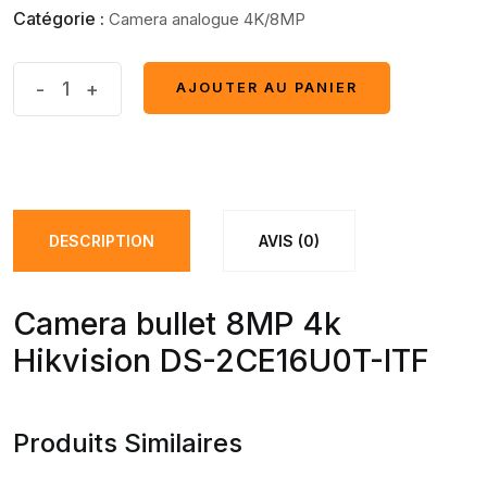
Catégorie :
Camera analogue 4K/8MP
Camera
-
+
AJOUTER AU PANIER
AJOUTER AU PANIER
bullet
8MP
4k
quantité(s)
DESCRIPTION
AVIS (0)
Camera bullet 8MP 4k
Hikvision DS-2CE16U0T-ITF
Produits Similaires