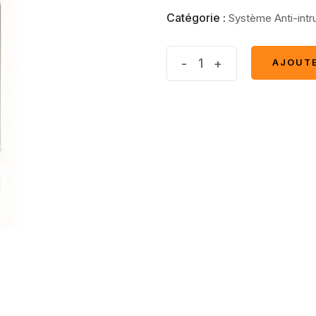
Catégorie :
Système Anti-intr
Barrière
-
+
AJOUTE
AJOUTE
IR
50m
3
faiseaux
quantité(s)