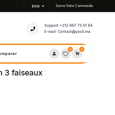
Suivre Votre Commande
ENG
Support
+212 667 73 01 84
E-mail:
Contact@yas5.ma
0
0
omparer
m 3 faiseaux