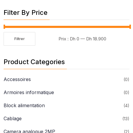
:
Filter By Price
Prix :
Dh 0
—
Dh 18.900
Filtrer
Prix
Prix
min
max
Product Categories
Accessoires
(0)
Armoires informatique
(0)
Block alimentation
(4)
Cablage
(13)
Camera analogue 2MP
(2)